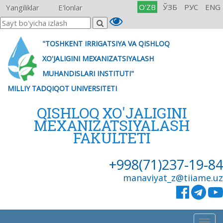
O'ZB
ЎЗБ
РУС
ENG
Yangiliklar
E'lonlar
"TOSHKENT IRRIGATSIYA VA QISHLOQ
XO'JALIGINI MEXANIZATSIYALASH
MUHANDISLARI INSTITUTI"
MILLIY TADQIQOT UNIVERSITETI
QISHLOQ XO'JALIGINI
MEXANIZATSIYALASH
FAKULTETI
+998(71)237-19-84
manaviyat_z@tiiame.uz
Togg