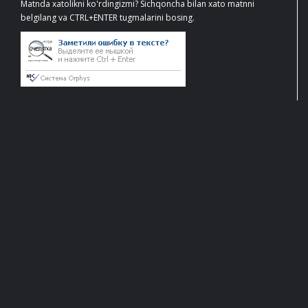
Matnda xatolikni ko'rdingizmi? Sichqoncha bilan xato matnni
belgilang va CTRL+ENTER tugmalarini bosing.