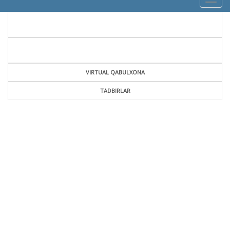
navig
VIRTUAL QABULXONA
TADBIRLAR