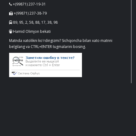
+(99871) 237-19-31
+(99871) 237-38-79
89, 95, 2, 58, 88, 17, 38, 98
Hamid Olimjon bekati
Matnda xatolikni ko'rdingizmi? Sichqoncha bilan xato matnni
belgilang va CTRL+ENTER tugmalarini bosing.