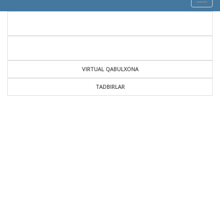
navig
VIRTUAL QABULXONA
TADBIRLAR