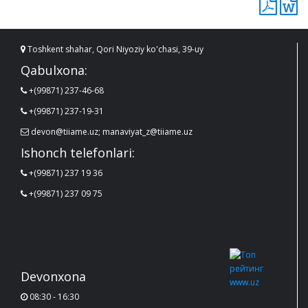
Toshkent shahar, Qori Niyoziy ko'chasi, 39-uy
Qabulxona:
+(99871) 237-46-68
+(99871) 237-19-31
devon@tiiame.uz; manaviyat_z@tiiame.uz
Ishonch telefonlari:
+(99871) 237 19 36
+(99871) 237 09 75
Devonxona
08:30 - 16:30