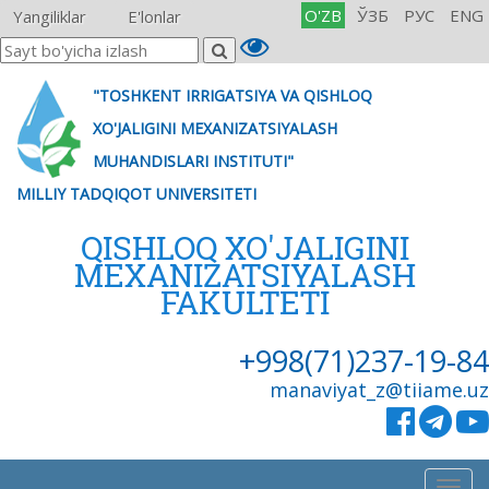
O'ZB
ЎЗБ
РУС
ENG
Yangiliklar
E'lonlar
"TOSHKENT IRRIGATSIYA VA QISHLOQ
XO'JALIGINI MEXANIZATSIYALASH
MUHANDISLARI INSTITUTI"
MILLIY TADQIQOT UNIVERSITETI
QISHLOQ XO'JALIGINI
MEXANIZATSIYALASH
FAKULTETI
+998(71)237-19-84
manaviyat_z@tiiame.uz
Togg