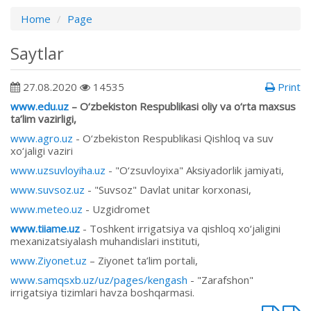
Home
Page
Saytlar
27.08.2020
14535
Print
www.edu.uz
– O‘zbekiston Respublikasi oliy va o‘rta maxsus
ta’lim vazirligi,
www.agro.uz
- O‘zbekiston Respublikasi Qishloq va suv
xo‘jaligi vaziri
www.uzsuvloyiha.uz
- "O‘zsuvloyixa" Aksiyadorlik jamiyati,
www.suvsoz.uz
- "Suvsoz" Davlat unitar korxonasi,
www.meteo.uz
- Uzgidromet
www.tiiame.uz
- Toshkent irrigatsiya va qishloq xo‘jaligini
mexanizatsiyalash muhandislari instituti,
www.Ziyonet.uz
– Ziyonet ta’lim portali,
www.samqsxb.uz/uz/pages/kengash
- "Zarafshon"
irrigatsiya tizimlari havza boshqarmasi.