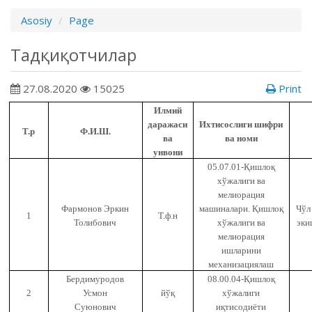
Asosiy
Page
Тадқиқотчилар
27.08.2020
15025
Print
Илмий
даражаси
Ихтисослиги шифри
Т.р
Ф.И.Ш.
ва
ва номи
унвони
05.07.01-Қишлоқ
хўжалиги ва
мелиорация
Фармонов Эркин
машиналари. Қишлоқ
Чўл
1
Т.ф.н
Толибович
хўжалиги ва
эки
мелиорация
ишларини
механизациялаш
Бердимуродов
08.00.04-Қишлоқ
2
Усмон
йўқ
хўжалиги
Суюнович
иқтисодиёти