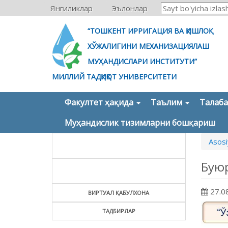
Янгиликлар
Эълонлар
“ТОШКЕНТ ИРРИГАЦИЯ ВА ҚИШЛОҚ
ХЎЖАЛИГИНИ МЕХАНИЗАЦИЯЛАШ
МУҲАНДИСЛАРИ ИНСТИТУТИ”
МИЛЛИЙ ТАДҚИҚОТ УНИВЕРСИТЕТИ
Факултет ҳақида
Таълим
Талаб
Муҳандислик тизимларни бошқариш
Asosi
Бую
27.0
ВИРТУАЛ ҚАБУЛХОНА
ТАДБИРЛАР