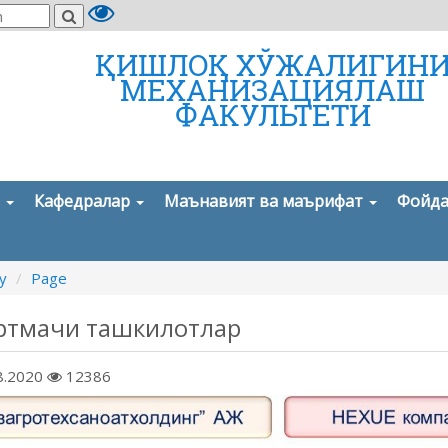
ҚИШЛОҚ ХЎЖАЛИГИН
МЕХАНИЗАЦИЯЛАШ
ФАКУЛЬТЕТИ
а
Кафедралар
Маънавият ва маърифат
Фойда
y
Page
ртмачи ташкилотлар
8.2020
12386