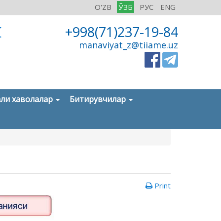
O'ZB
ЎЗБ
РУС
ENG
И
+998(71)237-19-84
manaviyat_z@tiiame.uz
ли хаволалар
Битирувчилар
Print