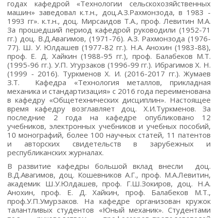
годах кафедрой «Технологии сельскохозяйственных
машин» заведовал к.т.н., доц.А.З.Рахмонзода, в 1983 -
1993 гг». к.т.н., доц. Мирсаидов Т.А., проф. Левитин М.А.
За прошедший период кафедрой руководили (1952-71
гг.) доц. В.Д.Авагимов, (1971-76). А.З. Рахмонзода (1976-
77). Ш. У. Юлдашев (1977-82 гг.). Н.А. Анохин (1983-88),
проф. Е. Д. Хайкин (1988-95 гг.), проф. Балабеков М.Т.
(1995-96 гг.). У.П. Угурзаков (1996-99 гг.). Ибрагимов Х. Н.
(1999 - 2016). Туркменов Х. И. (2016-2017 гг.). Жумаев
З.Т. Кафедра «Технология металлов, прикладная
механика и стандартизация» с 2016 года переименована
в кафедру «Общетехнических дисциплин». Настоящее
время кафедру возглавляет доц. Х.И.Туркменов. За
последние 2 года на кафедре опубликовано 12
учебников, электронных учебников и учебных пособий,
10 монографий, более 100 научных статей, 11 патентов
и авторских свидетельств в зарубежных и
республиканских журналах.
В развитие кафедры большой вклад внесли доц.
В.Д.Авагимов, доц. Кошевников А.Г., проф. М.А.Левитин,
академик Ш.У.Юлдашев, проф. Г.Ш.Зокиров, доц. Н.А.
Анохин, проф. Е. Д. Хайкин, проф. Балабеков М.Т.,
проф.У.П.Умурзаков. На кафедре организован кружок
талантливых студентов «Юный механик». Студентами