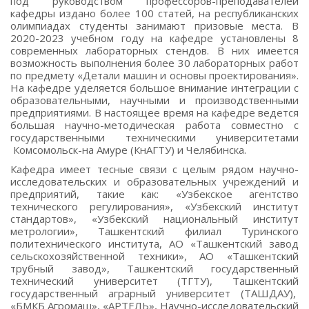
под руководством профессоров-преподавателей
кафедры издано более 100 статей, на республиканских
олимпиадах студенты занимают призовые места. В
2020-2023 учебном году на кафедре установлены 8
современных лабораторных стендов. В них имеется
возможность выполнения более 30 лабораторных работ
по предмету «Детали машин и основы проектирования».
На кафедре уделяется большое внимание интеграции с
образовательными, научными и производственными
предприятиями. В настоящее время на кафедре ведется
большая научно-методическая работа совместно с
государственными техническими университетами
Комсомольск-на Амуре (КнАГТУ) и Челябинска.
Кафедра имеет тесные связи с целым рядом научно-
исследовательских и образовательных учреждений и
предприятий, такие как: «Узбекское агентство
технического регулирования», «Узбекский институт
стандартов», «Узбекский национальный институт
метрологии», Ташкентский филиал Туринского
политехнического института, АО «Ташкентский завод
сельскохозяйственной техники», АО «Ташкентский
трубный завод», Ташкентский государственный
технический университет (ТГТУ), Ташкентский
государственный аграрный университет (ТАШДАУ),
«БМКБ Агромаш», «АРТЕЛЬ», Научно-исследовательский